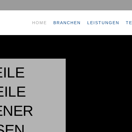
HOME
BRANCHEN
LEISTUNGEN
T
ILE
ILE
ENER
SEN