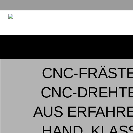
Skip
to
main
content
CNC-FRÄSTE
CNC-DREHTE
AUS ERFAHR
HAND. KLAS