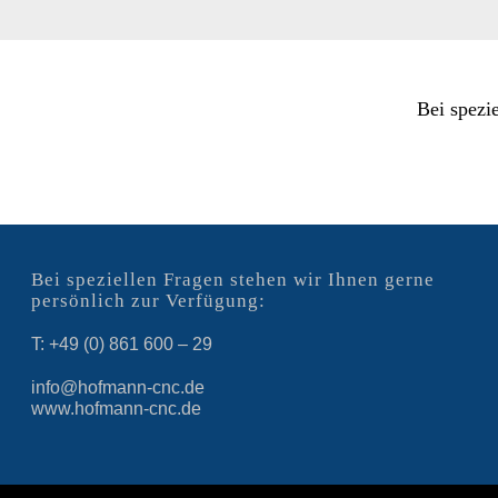
Bei spezi
Bei speziellen Fragen stehen wir Ihnen gerne
persönlich zur Verfügung:
T: +49 (0) 861 600 – 29
info@hofmann-cnc.de
www.hofmann-cnc.de