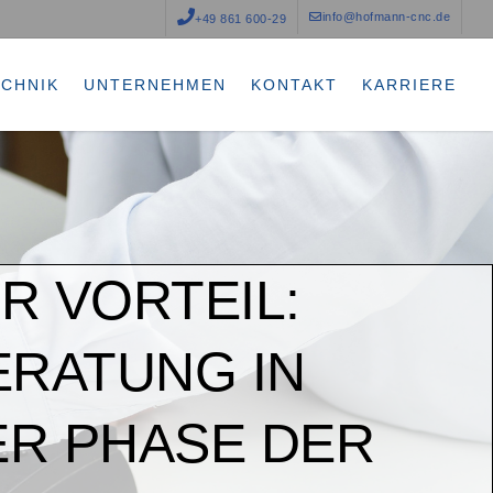
info@hofmann-cnc.de
+49 861 600-29
ECHNIK
UNTERNEHMEN
KONTAKT
KARRIERE
HR VORTEIL:
ERATUNG IN
ER PHASE DER