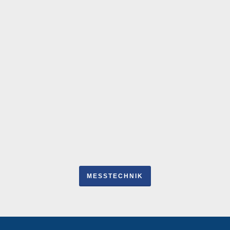
CAD-CAM
DREHBEARBEITUNG
CAD-Schnittstellen:
SAT, STEP, Solid Works,
MegaCAD,
DWG, DXF
MESSTECHNIK