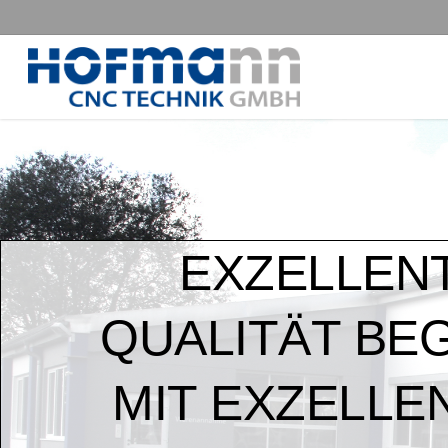
Skip
to
main
content
EXZELLEN
QUALITÄT BE
MIT EXZELLE