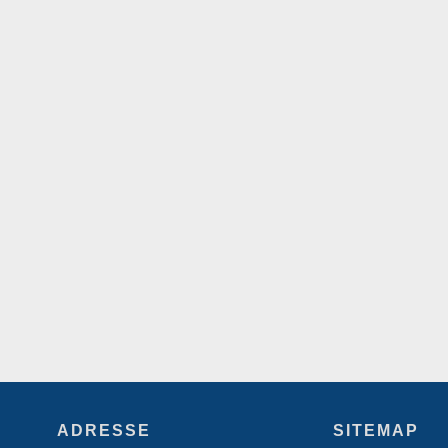
3-ACHS FRÄSMASCHINE
DMG DMC635V
Verfahrwege: X635 | Y510 | Z460
Spindel: HSK 18000U/min
ADRESSE
SITEMAP