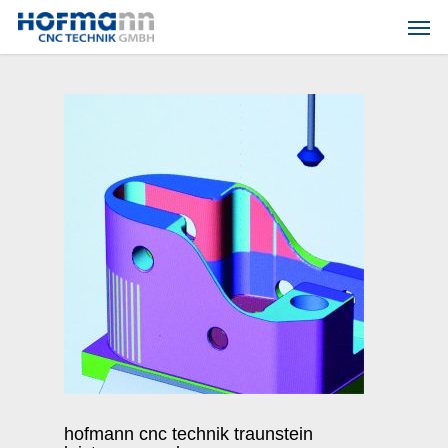
Skip
Men
to
main
content
hofmann cnc technik traunstein