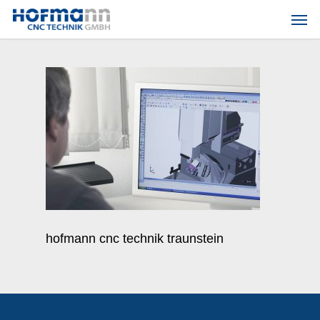
Skip
Men
to
main
content
hofmann cnc technik traunstein