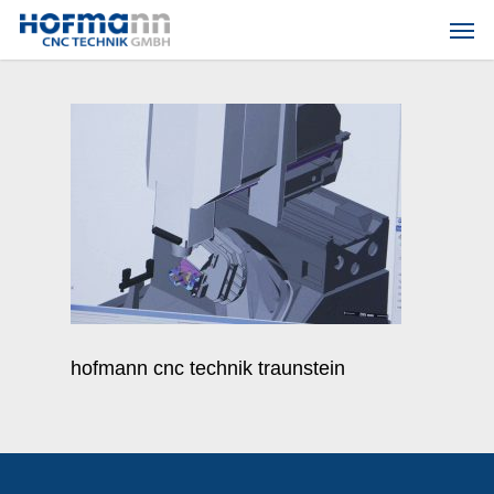
Skip
Men
to
main
content
hofmann cnc technik traunstein