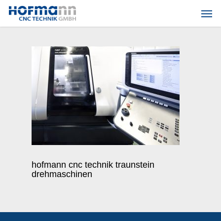
Skip
Men
to
main
content
hofmann cnc technik traunstein
drehmaschinen