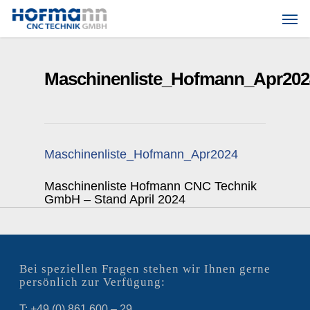
Skip
Men
to
main
content
Maschinenliste_Hofmann_Apr202
Maschinenliste_Hofmann_Apr2024
Maschinenliste Hofmann CNC Technik
GmbH – Stand April 2024
Bei speziellen Fragen stehen wir Ihnen gerne
persönlich zur Verfügung:
T: +49 (0) 861 600 – 29