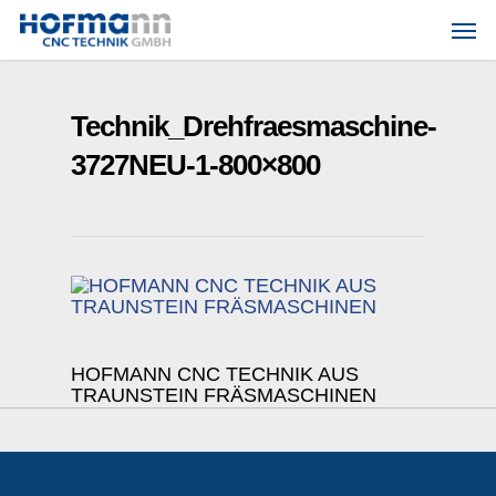
Skip
Men
to
main
content
Technik_Drehfraesmaschine-
3727NEU-1-800×800
HOFMANN CNC TECHNIK AUS
TRAUNSTEIN FRÄSMASCHINEN