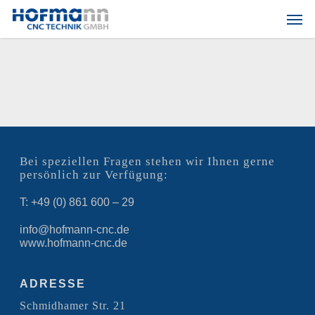
Skip
Men
to
main
content
Bei speziellen Fragen stehen wir Ihnen gerne
persönlich zur Verfügung:
T: +49 (0) 861 600 – 29
info@hofmann-cnc.de
www.hofmann-cnc.de
ADRESSE
Schmidhamer Str. 21