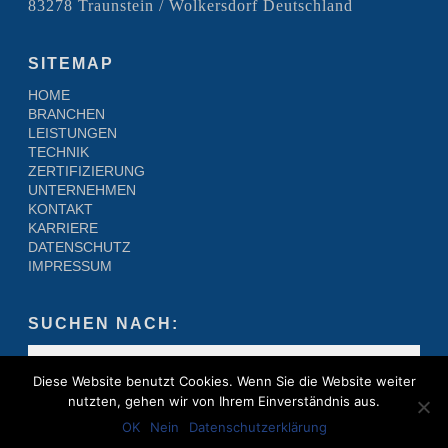
83278 Traunstein / Wolkersdorf Deutschland
SITEMAP
HOME
BRANCHEN
LEISTUNGEN
TECHNIK
ZERTIFIZIERUNG
UNTERNEHMEN
KONTAKT
KARRIERE
DATENSCHUTZ
IMPRESSUM
SUCHEN NACH:
Diese Website benutzt Cookies. Wenn Sie die Website weiter
nutzten, gehen wir von Ihrem Einverständnis aus.
OK
Nein
Datenschutzerklärung