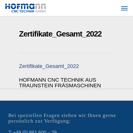
Skip
Men
to
main
content
Zertifikate_Gesamt_2022
Zertifikate_Gesamt_2022
HOFMANN CNC TECHNIK AUS
TRAUNSTEIN FRÄSMASCHINEN
Bei speziellen Fragen stehen wir Ihnen gerne
persönlich zur Verfügung:
T: +49 (0) 861 600 – 29