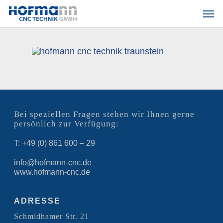
Skip
Men
to
main
content
Bei speziellen Fragen stehen wir Ihnen gerne
persönlich zur Verfügung:
T: +49 (0) 861 600 – 29
info@hofmann-cnc.de
www.hofmann-cnc.de
ADRESSE
Schmidhamer Str. 21