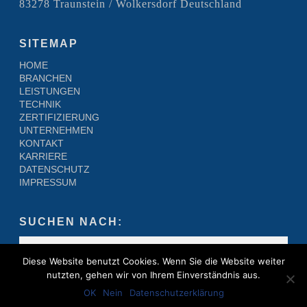
83278 Traunstein / Wolkersdorf Deutschland
SITEMAP
HOME
BRANCHEN
LEISTUNGEN
TECHNIK
ZERTIFIZIERUNG
UNTERNEHMEN
KONTAKT
KARRIERE
DATENSCHUTZ
IMPRESSUM
SUCHEN NACH:
Diese Website benutzt Cookies. Wenn Sie die Website weiter
nutzten, gehen wir von Ihrem Einverständnis aus.
OK
Nein
Datenschutzerklärung