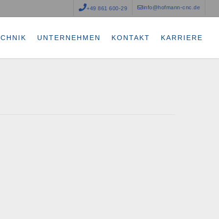
info@hofmann-cnc.de
+49 861 600-29
ECHNIK
UNTERNEHMEN
KONTAKT
KARRIERE