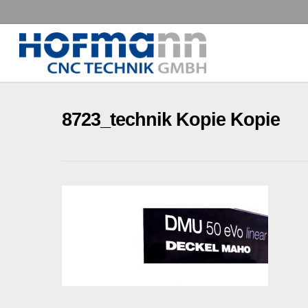
Skip
to
main
content
8723_technik Kopie Kopie