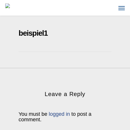
Skip
Men
to
main
content
beispiel1
Leave a Reply
You must be
logged in
to post a
comment.