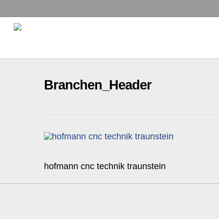
Skip
to
main
content
Branchen_Header
hofmann cnc technik traunstein