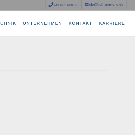
info@hofmann-cnc.de
+49 861 600-29
ECHNIK
UNTERNEHMEN
KONTAKT
KARRIERE