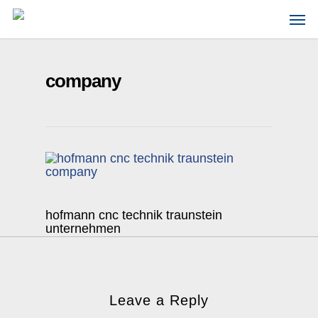
Skip
Men
to
main
content
company
hofmann cnc technik traunstein
unternehmen
Leave a Reply