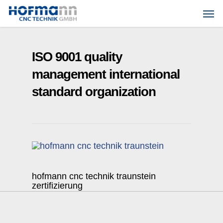
Skip
Men
to
main
content
ISO 9001 quality
management international
standard organization
hofmann cnc technik traunstein
zertifizierung