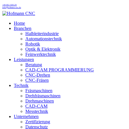
Skip
+49 861 600-29
info@hofmann-cnc.de
to
main
content
Menu
Home
Branchen
Halbleiterindustrie
Automationstechnik
Robotik
Optik & Elektronik
Feinwerktechnik
Leistungen
Beratung
CAD-CAM PROGRAMMIERUNG
CNC-Drehen
CNC-Fräsen
Technik
Fräsmaschinen
Drehfräsmaschinen
Drehmaschinen
CAD-CAM
Messtechnik
Unternehmen
Zertifizierung
Datenschutz