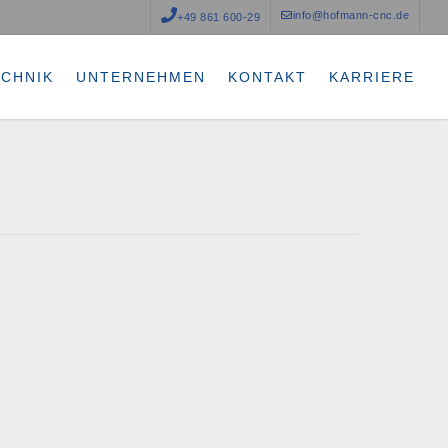
info@hofmann-cnc.de
+49 861 600-29
ECHNIK
UNTERNEHMEN
KONTAKT
KARRIERE