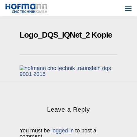
Skip
Men
to
main
content
Logo_DQS_IQNet_2 Kopie
Leave a Reply
You must be
logged in
to post a
comment.