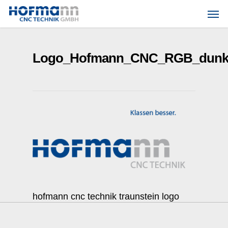
Skip
Men
to
main
content
Logo_Hofmann_CNC_RGB_dunkl
hofmann cnc technik traunstein logo