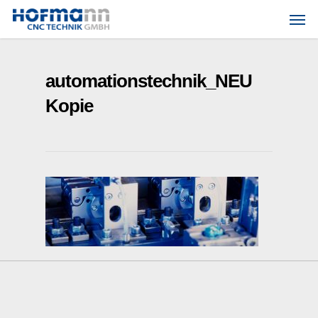
Skip
Men
to
main
content
automationstechnik_NEU
Kopie