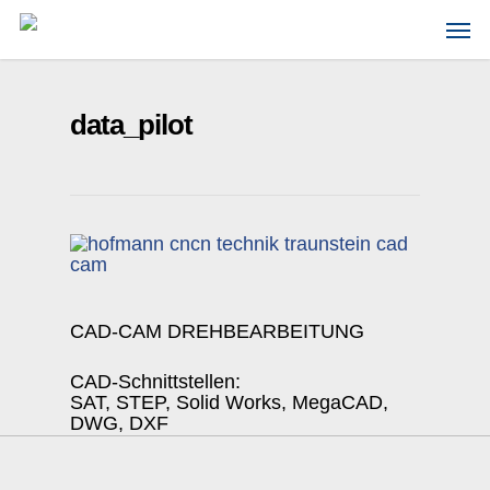
Skip
Men
to
main
content
data_pilot
CAD-CAM DREHBEARBEITUNG
CAD-Schnittstellen:
SAT, STEP, Solid Works, MegaCAD,
DWG, DXF