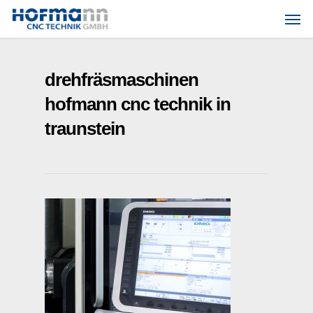
Skip
Men
to
main
content
drehfräsmaschinen
hofmann cnc technik in
traunstein