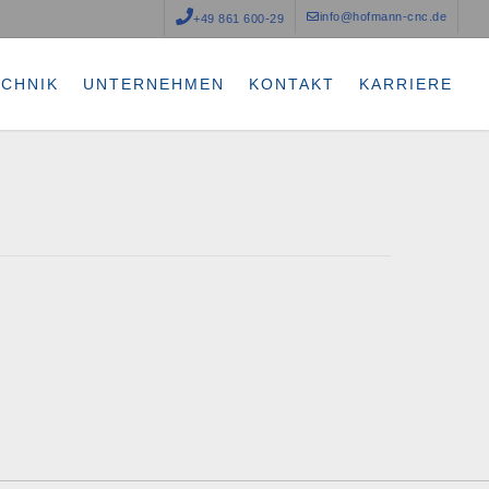
info@hofmann-cnc.de
+49 861 600-29
ECHNIK
UNTERNEHMEN
KONTAKT
KARRIERE