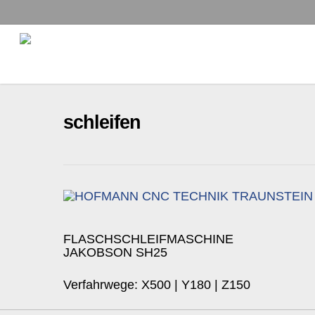
Skip
to
main
content
schleifen
FLASCHSCHLEIFMASCHINE
JAKOBSON SH25
Verfahrwege: X500 | Y180 | Z150