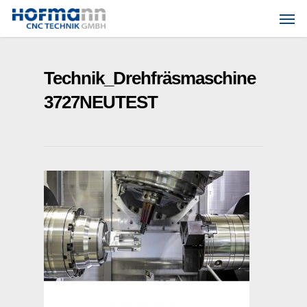
Skip
Men
to
main
content
Technik_Drehfräsmaschine
3727NEUTEST