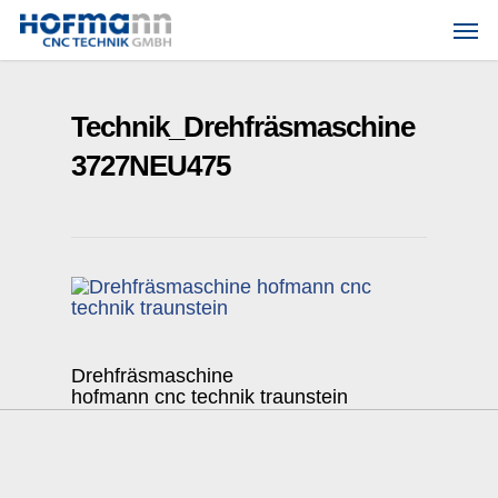
Skip
Men
to
main
content
Technik_Drehfräsmaschine
3727NEU475
Drehfräsmaschine
hofmann cnc technik traunstein