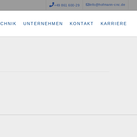
info@hofmann-cnc.de
+49 861 600-29
ECHNIK
UNTERNEHMEN
KONTAKT
KARRIERE