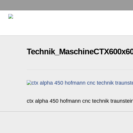
Skip
to
main
content
Technik_MaschineCTX600x6
ctx alpha 450 hofmann cnc technik traunstei