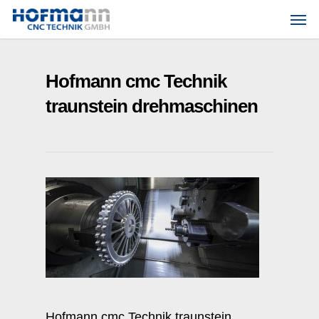
Skip
Men
to
main
content
Hofmann cmc Technik
traunstein drehmaschinen
Hofmann cmc Technik traunstein