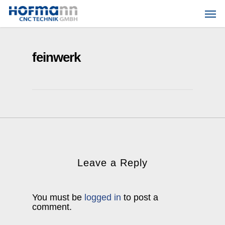
Skip
Men
to
main
content
feinwerk
Leave a Reply
You must be
logged in
to post a
comment.