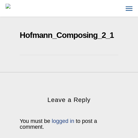
Skip
Men
to
main
content
Hofmann_Composing_2_1
Leave a Reply
You must be
logged in
to post a
comment.