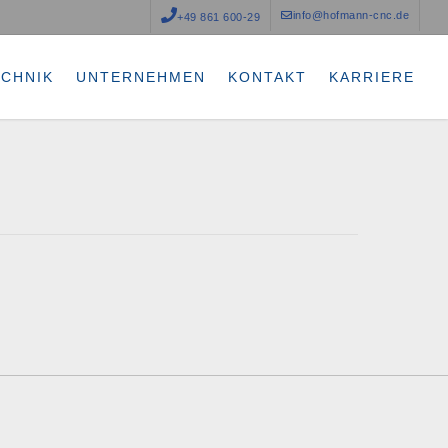
info@hofmann-cnc.de
+49 861 600-29
ECHNIK
UNTERNEHMEN
KONTAKT
KARRIERE