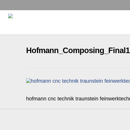
Skip
to
main
content
Hofmann_Composing_Final1
hofmann cnc technik traunstein feinwerktech