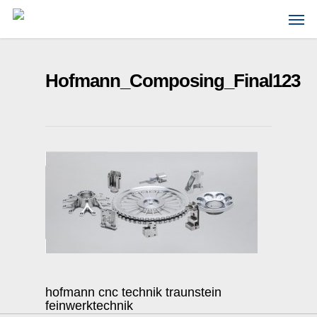
Skip
Men
to
main
content
Hofmann_Composing_Final123
hofmann cnc technik traunstein
feinwerktechnik