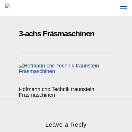
Skip
Men
to
main
content
3-achs Fräsmaschinen
Hofmann cnc Technik traunstein
Fräsmaschinen
Leave a Reply