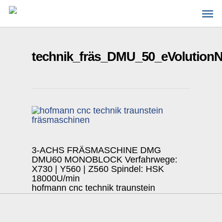
Skip
Men
to
main
content
technik_fräs_DMU_50_eVolution
3-ACHS FRÄSMASCHINE DMG
DMU60 MONOBLOCK Verfahrwege:
X730 | Y560 | Z560 Spindel: HSK
18000U/min
hofmann cnc technik traunstein