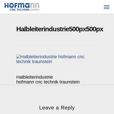
Skip
Men
to
main
content
Halbleiterindustrie500px500px
Halbleiterindustrie
hofmann cnc technik traunstein
Leave a Reply