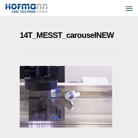
Skip
Men
to
main
content
14T_MESST_carouselNEW