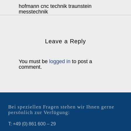
hofmann cnc technik traunstein
messtechnik
Leave a Reply
You must be
logged in
to post a
comment.
Bei speziellen Fragen stehen wir Ihnen gerne
persönlich zur Verfügung:
T: +49 (0) 861 600 – 29