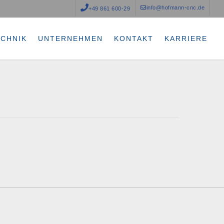
info@hofmann-cnc.de
+49 861 600-29
ECHNIK
UNTERNEHMEN
KONTAKT
KARRIERE