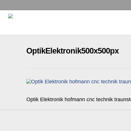
Skip
to
main
content
OptikElektronik500x500px
Optik Elektronik hofmann cnc technik traunst