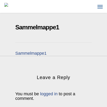
Skip
Men
to
main
content
Sammelmappe1
Sammelmappe1
Leave a Reply
You must be
logged in
to post a
comment.