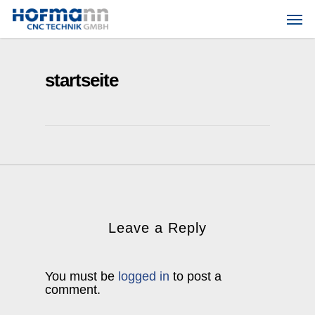
Skip
Men
to
main
content
startseite
Leave a Reply
You must be
logged in
to post a
comment.