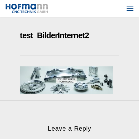
Skip
Men
to
main
content
test_BilderInternet2
Leave a Reply