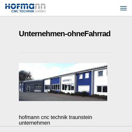
Skip
Men
to
main
content
Unternehmen-ohneFahrrad
hofmann cnc technik traunstein
unternehmen