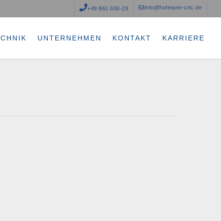
info@hofmann-cnc.de
+49 861 600-29
ECHNIK
UNTERNEHMEN
KONTAKT
KARRIERE