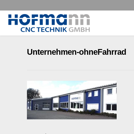
Skip
to
main
content
Unternehmen-ohneFahrrad